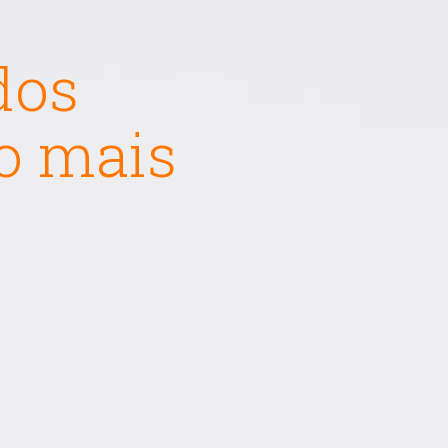
dos
 o mais