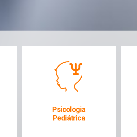
cologia
Avaliação
iátrica
Neuropsicológica