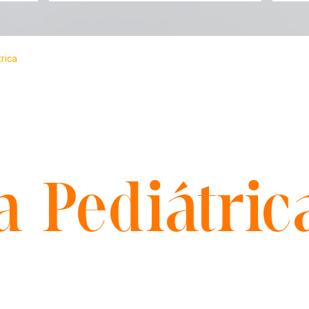
trica
a Pediátric