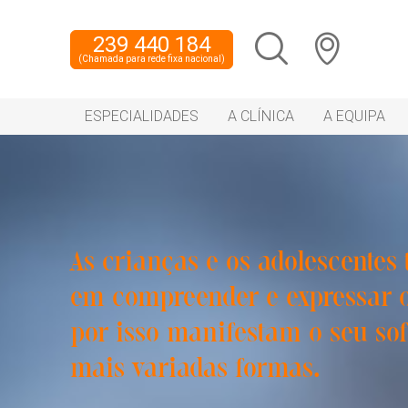
239 440 184
(Chamada para rede fixa nacional)
ESPECIALIDADES
A CLÍNICA
A EQUIPA
As crianças e os adolescentes
em compreender e expressar 
por isso manifestam o seu so
mais variadas formas.