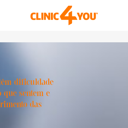
 têm dificuldade
o que sentem e
frimento das