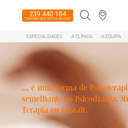
239 440 184
(Chamada para rede fixa nacional)
ESPECIALIDADES
A CLÍNICA
A EQUIPA
... é uma forma de Psicoterapi
semelhante ao Psicodrama, Mu
Terapia ou Gestalt.