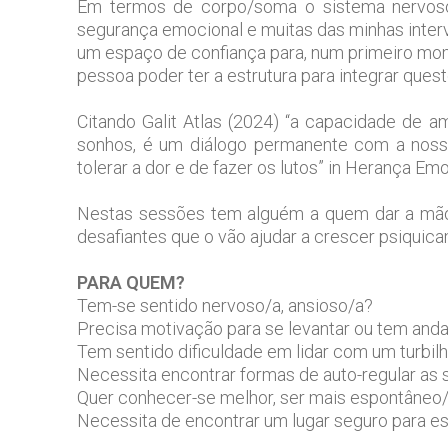
Em termos de corpo/soma o sistema nervoso
segurança emocional e muitas das minhas interv
um espaço de confiança para, num primeiro mom
pessoa poder ter a estrutura para integrar quest
Citando Galit Atlas (2024) “a capacidade de am
sonhos, é um diálogo permanente com a noss
tolerar a dor e de fazer os lutos” in Herança Emo
Nestas sessões tem alguém a quem dar a mão
desafiantes que o vão ajudar a crescer psiquicam
PARA QUEM?
Tem-se sentido nervoso/a, ansioso/a?
Precisa motivação para se levantar ou tem anda
Tem sentido dificuldade em lidar com um turbi
Necessita encontrar formas de auto-regular a
Quer conhecer-se melhor, ser mais espontâneo/a
Necessita de encontrar um lugar seguro para 