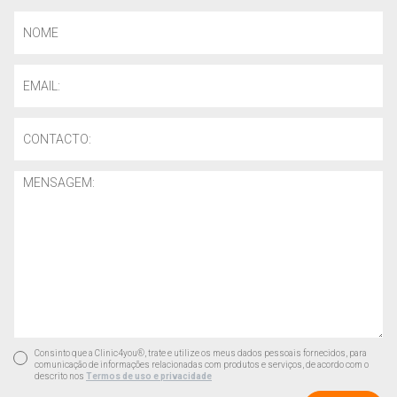
Consinto que a Clinic4you®, trate e utilize os meus dados pessoais fornecidos, para
comunicação de informações relacionadas com produtos e serviços, de acordo com o
descrito nos
Termos de uso e privacidade