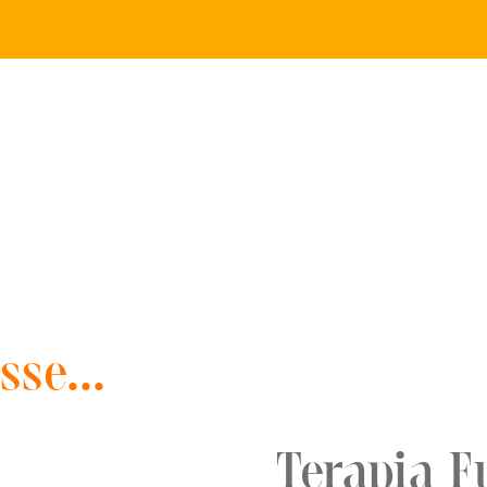
sse...
Terapia F