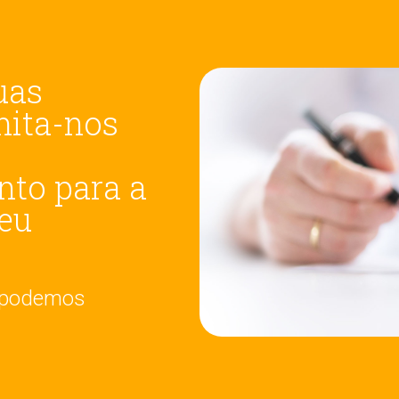
uas
mita-nos
to para a
seu
, podemos