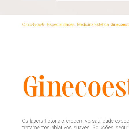
Clinic4you®
Especialidades
Medicina Estética
Ginecoest
Ginecoes
Os lasers Fotona oferecem versatilidade excec
tratamentos ablativos suaves. Soluções segur