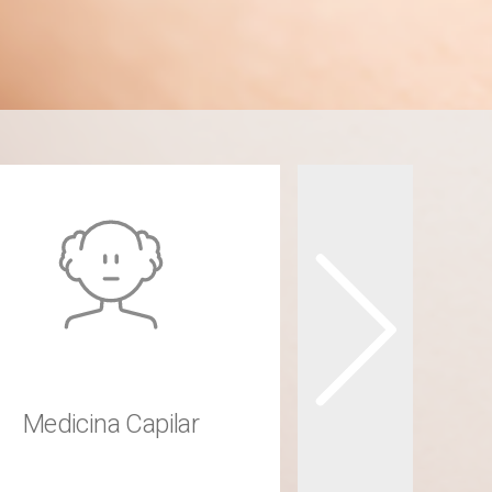
Medicina Capilar
Laser Fo