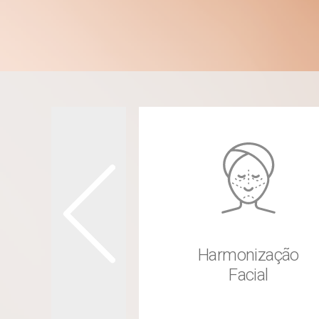
Harmonização
gia Plástica
Facial