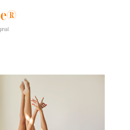
se®
inal.