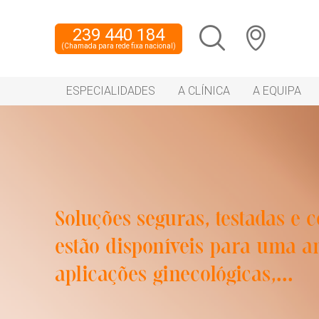
239 440 184
(Chamada para rede fixa nacional)
ESPECIALIDADES
A CLÍNICA
A EQUIPA
Soluções seguras, testadas e
estão disponíveis para uma 
aplicações ginecológicas,...