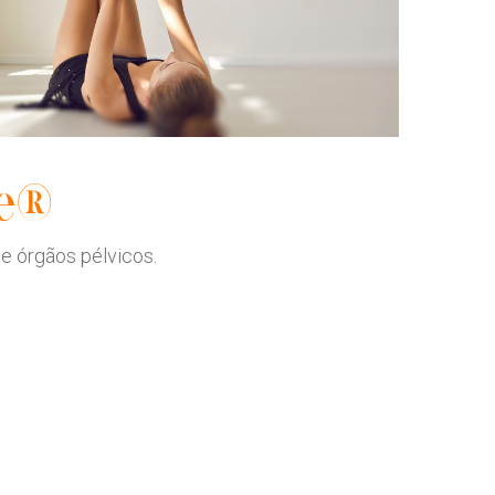
se®
e órgãos pélvicos.