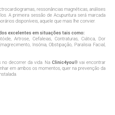
electrocardiogramas, ressonâncias magnéticas, análises
á-los. A primeira sessão de Acupuntura será marcada
orários disponíveis, aquele que mais lhe convier.
ados excelentes em situações tais como:
ide, Artrose, Cefaleias, Contraturas, Ciática, Dor
 Emagrecimento, Insónia, Obstipação, Paralisia Facial,
 no decorrer da vida. Na
Clinic4you®
vai encontrar
panhar em ambos os momentos, quer na prevenção da
nstalada.