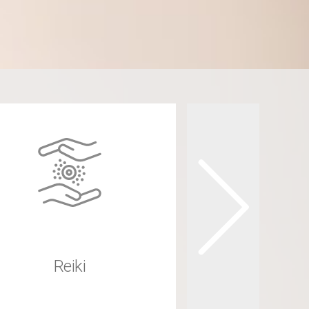
Reiki
Osteopa