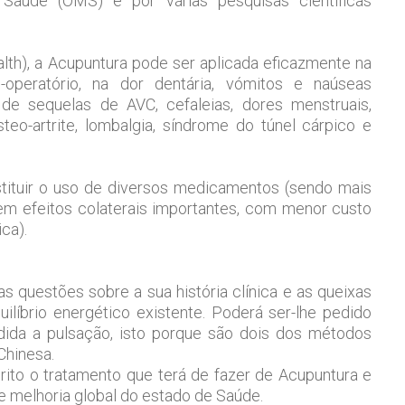
Saúde (OMS) e por várias pesquisas científicas
alth), a Acupuntura pode ser aplicada eficazmente na
operatório, na dor dentária, vómitos e naúseas
de sequelas de AVC, cefaleias, dores menstruais,
osteo-artrite, lombalgia, síndrome do túnel cárpico e
tituir o uso de diversos medicamentos (sendo mais
sem efeitos colaterais importantes, com menor custo
ca).
as questões sobre a sua história clínica e as queixas
ilíbrio energético existente. Poderá ser-lhe pedido
dida a pulsação, isto porque são dois dos métodos
Chinesa.
crito o tratamento que terá de fazer de Acupuntura e
e melhoria global do estado de Saúde.