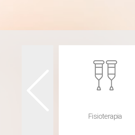
oterapia
eopática
Fisioterapia